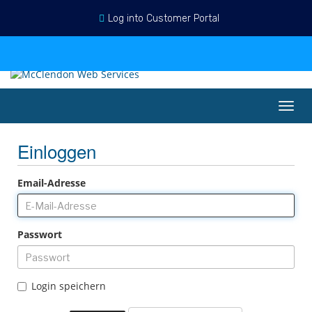
Log into Customer Portal
Deutsch
Einloggen
Registrieren
Warenkorb ansehen
Navig
ein-/
Einloggen
Email-Adresse
Passwort
Login speichern