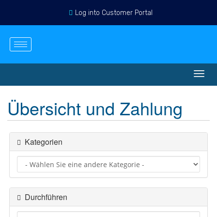
Log into Customer Portal
Deutsch
Einloggen
Registrieren
Warenkorb ansehen
Navig
ein-/
Übersicht und Zahlung
Kategorien
Durchführen