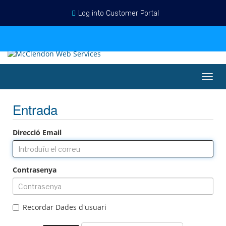
Log into Customer Portal
Català
Entrada
Registrar-se
Veure Carro
Canv
la
nave
Entrada
Direcció Email
Contrasenya
Recordar Dades d'usuari