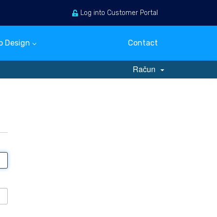
Log into Customer Portal
Prijava
Registtracija
b Design
Contact
Pregled košarice
Račun