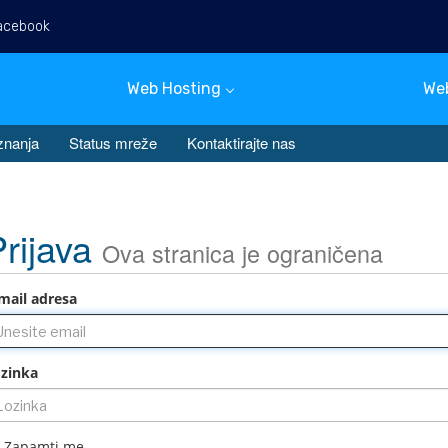
acebook
Hrvatski
Web Hosting
We
znanja
Status mreže
Kontaktirajte nas
Prijava
Ova stranica je ograničena
mail adresa
zinka
Zapamti me