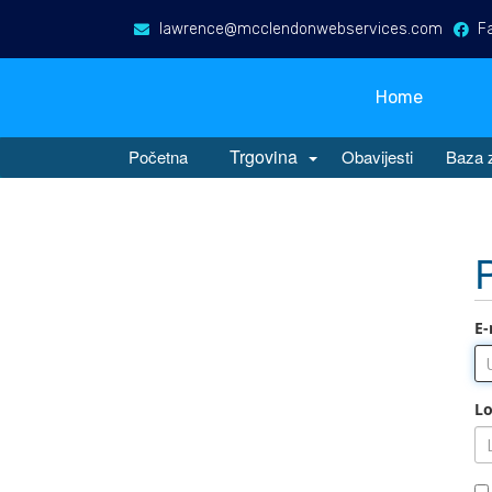
lawrence@mcclendonwebservices.com
F
Home
Trgovina
Početna
Obavijesti
Baza 
E-
Lo