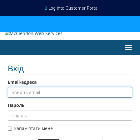
Log into Customer Portal
Українська
Вхід
Реєстрація
Переглянути кошик
Пере
наві
Вхід
Email-адреса
Пароль
Запам'ятати мене