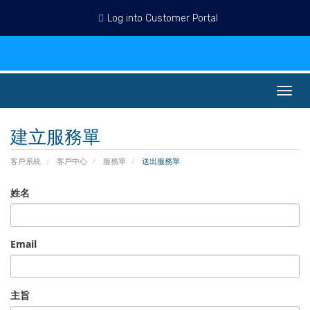
Log into Customer Portal
中文
登入
註冊
查看購物車
切
換
導
建立服務單
覽
客戶系統
客戶中心
服務單
送出服務單
姓名
Email
主旨