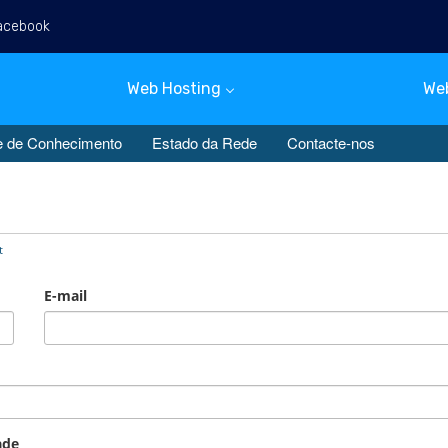
acebook
Port
Web Hosting
We
 de Conhecimento
Estado da Rede
Contacte-nos
t
E-mail
ade