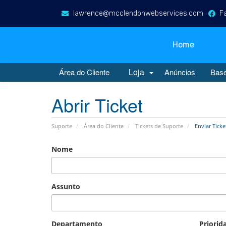
lawrence@mcclendonwebservices.com
F
Home
Loja
Área do Cliente
Anúncios
Base
Abrir Ticket
Suporte
Área do Cliente
Tickets de Suporte
Enviar Ticke
Nome
Assunto
Departamento
Priorid