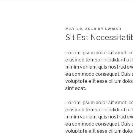
Skip
to
content
POSTED
MAY 29, 2018
BY
LWMSD
ON
Sit Est Necessitat
Lorem ipsum dolor sit amet, co
eiusmod tempor incididunt ut l
minim veniam, quis nostrud exer
ea commodo consequat. Duis au
voluptate elit esse cillum dolo
sint ecat.
Lorem ipsum dolor sit amet, co
eiusmod tempor incididunt ut l
minim veniam, quis nostrud exer
ea commodo consequat. Duis au
voluptate elit esse cillum dolo